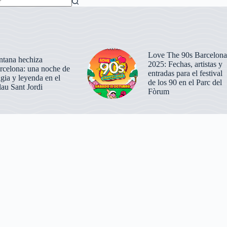
dos
Love The 90s Barcelona
ntana hechiza
2025: Fechas, artistas y
rcelona: una noche de
entradas para el festival
gia y leyenda en el
de los 90 en el Parc del
lau Sant Jordi
Fòrum