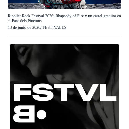
Ripollet Rock Festival 2026: Rhapsody of Fire y un cartel gratuito en
el Parc dels Pinetons
13 de junio de 2026
/
FESTIVALES