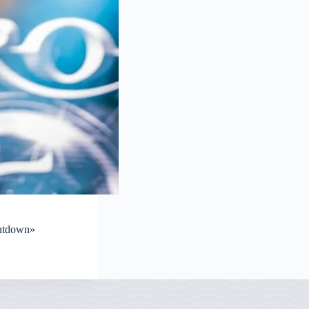
untdown»