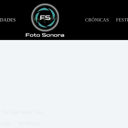
DADES
CRÓNICAS
FEST
su ‘Yo Canto World Tour’
e 2026
NOTICIAS