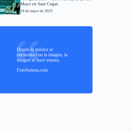
Mayo en Sant Cugat.
18 de mayo de 2025
Donde la música se
encuentra con la imagen, la
imagen se hace sonora.
FotoSonora.com