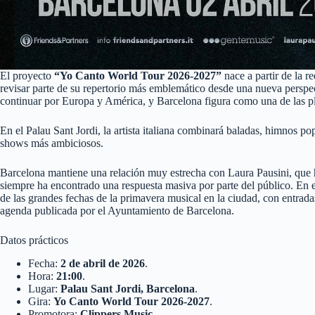
El proyecto
“Yo Canto World Tour 2026-2027”
nace a partir de la r
revisar parte de su repertorio más emblemático desde una nueva perspec
continuar por Europa y América, y Barcelona figura como una de las pl
En el Palau Sant Jordi, la artista italiana combinará baladas, himnos 
shows más ambiciosos.
Barcelona mantiene una relación muy estrecha con Laura Pausini, que ha 
siempre ha encontrado una respuesta masiva por parte del público. En e
de las grandes fechas de la primavera musical en la ciudad, con entrada
agenda publicada por el Ayuntamiento de Barcelona.
Datos prácticos
Fecha:
2 de abril de 2026
.
Hora:
21:00
.
Lugar:
Palau Sant Jordi, Barcelona
.
Gira:
Yo Canto World Tour 2026-2027
.
Promotora:
Clippers Music
.