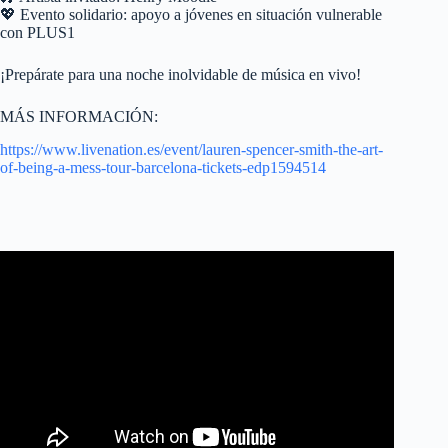
💖 Evento solidario: apoyo a jóvenes en situación vulnerable
con PLUS1
¡Prepárate para una noche inolvidable de música en vivo!
MÁS INFORMACIÓN:
https://www.livenation.es/event/lauren-spencer-smith-the-art-
of-being-a-mess-tour-barcelona-tickets-edp1594514