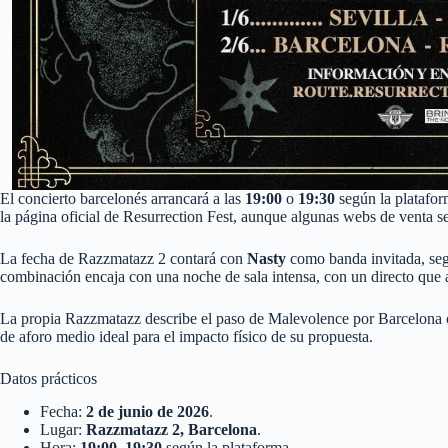
El concierto barcelonés arrancará a las
19:00
o
19:30
según la platafor
la página oficial de Resurrection Fest, aunque algunas webs de venta s
La fecha de Razzmatazz 2 contará con
Nasty
como banda invitada, segú
combinación encaja con una noche de sala intensa, con un directo que ap
La propia Razzmatazz describe el paso de Malevolence por Barcelona c
de aforo medio ideal para el impacto físico de su propuesta.
Datos prácticos
Fecha:
2 de junio de 2026
.
Lugar:
Razzmatazz 2, Barcelona
.
Hora:
19:00–19:30
según la plataforma.