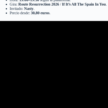
Gira:
Route Resurrection 2026
/
If It’s All The Spain In You
.
Invitado:
Nasty
.
Precio desde:
30,80 euros
.