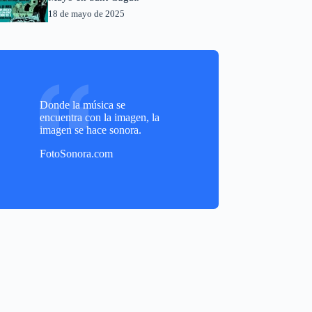
18 de mayo de 2025
Donde la música se
encuentra con la imagen, la
imagen se hace sonora.
FotoSonora.com