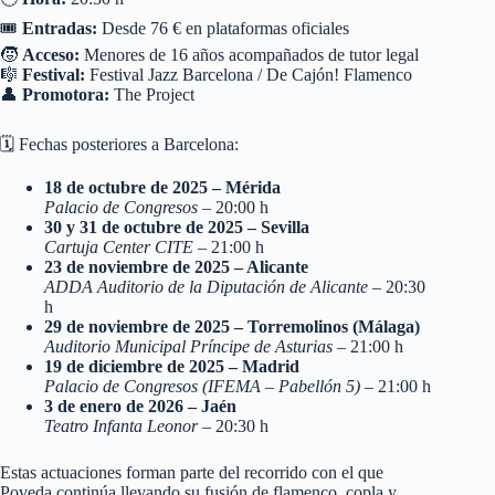
🎟️
Entradas:
Desde 76 € en plataformas oficiales
🧒
Acceso:
Menores de 16 años acompañados de tutor legal
🎼
Festival:
Festival Jazz Barcelona / De Cajón! Flamenco
👤
Promotora:
The Project
🗓️ Fechas posteriores a Barcelona:
18 de octubre de 2025 – Mérida
Palacio de Congresos
– 20:00 h
30 y 31 de octubre de 2025 – Sevilla
Cartuja Center CITE
– 21:00 h
23 de noviembre de 2025 – Alicante
ADDA Auditorio de la Diputación de Alicante
– 20:30
h
29 de noviembre de 2025 – Torremolinos (Málaga)
Auditorio Municipal Príncipe de Asturias
– 21:00 h
19 de diciembre de 2025 – Madrid
Palacio de Congresos (IFEMA – Pabellón 5)
– 21:00 h
3 de enero de 2026 – Jaén
Teatro Infanta Leonor
– 20:30 h
Estas actuaciones forman parte del recorrido con el que
Poveda continúa llevando su fusión de flamenco, copla y