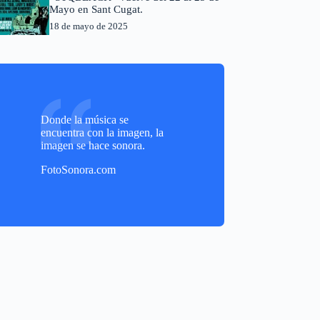
Mayo en Sant Cugat.
18 de mayo de 2025
Donde la música se
encuentra con la imagen, la
imagen se hace sonora.
FotoSonora.com