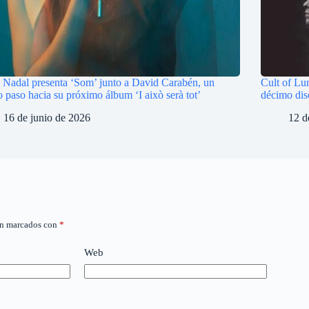
e Nadal presenta ‘Som’ junto a David Carabén, un
Cult of Lu
 paso hacia su próximo álbum ‘I això serà tot’
décimo dis
16 de junio de 2026
12 d
án marcados con
*
Web