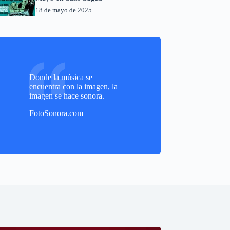
18 de mayo de 2025
Donde la música se
encuentra con la imagen, la
imagen se hace sonora.
FotoSonora.com