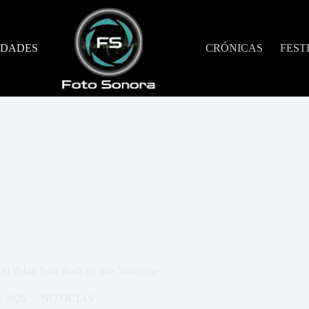
DADES
CRÓNICAS
FEST
 Palau Sant Jordi en San Valentín»
e 2026
NOTICIAS