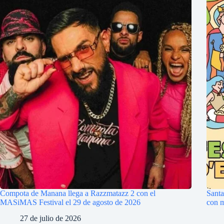
Compota de Manana llega a Razzmatazz 2 con el
Santa
MASiMAS Festival el 29 de agosto de 2026
con m
27 de julio de 2026