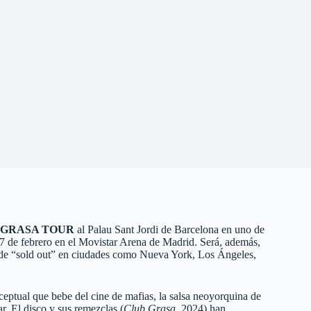
GRASA TOUR
al Palau Sant Jordi de Barcelona en uno de
 17 de febrero en el Movistar Arena de Madrid. Será, además,
l de “sold out” en ciudades como Nueva York, Los Ángeles,
eptual que bebe del cine de mafias, la salsa neoyorquina de
 El disco y sus remezclas (
Club Grasa
, 2024) han