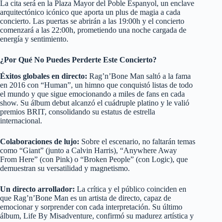
La cita será en la Plaza Mayor del Poble Espanyol, un enclave
arquitectónico icónico que aporta un plus de magia a cada
concierto. Las puertas se abrirán a las 19:00h y el concierto
comenzará a las 22:00h, prometiendo una noche cargada de
energía y sentimiento.
¿Por Qué No Puedes Perderte Este Concierto?
Éxitos globales en directo:
Rag’n’Bone Man saltó a la fama
en 2016 con “Human”, un himno que conquistó listas de todo
el mundo y que sigue emocionando a miles de fans en cada
show. Su álbum debut alcanzó el cuádruple platino y le valió
premios BRIT, consolidando su estatus de estrella
internacional.
Colaboraciones de lujo:
Sobre el escenario, no faltarán temas
como “Giant” (junto a Calvin Harris), “Anywhere Away
From Here” (con Pink) o “Broken People” (con Logic), que
demuestran su versatilidad y magnetismo.
Un directo arrollador:
La crítica y el público coinciden en
que Rag’n’Bone Man es un artista de directo, capaz de
emocionar y sorprender con cada interpretación. Su último
álbum, Life By Misadventure, confirmó su madurez artística y