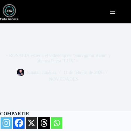
Saltar
al
contenido
» ROSALÍA estrena el videoclip de ‘Sauvignon Blanc’ y
afianza la era ‘LUX’ «
Jonatan Jiménez
11 de febrero de 2026
NOVEDADES
COMPARTIR