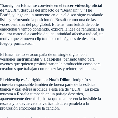
“Sauvignon Blanc” se convierte en el
tercer videoclip oficial
de “LUX”
, después del impacto de “Berghain” y “The
Pearl”, y llega en un momento en que el disco sigue escalando
listas y reforzando la posición de Rosalía como una de las
voces centrales del pop global. El tema, una balada de corte
emocional y tempo contenido, explora la idea de renunciar a la
riqueza material a cambio de una intimidad afectiva radical, un
motivo que el nuevo clip traduce en imágenes de desierto,
fuego y purificación.
El lanzamiento se acompaña de un single digital con
versiones
instrumental y a cappella
, pensado tanto para
oyentes que quieren profundizar en la producción como para
creadores que trabajan con remezclas y reinterpretaciones.
El videoclip está dirigido por
Noah Dillon
, fotógrafo y
cineasta responsable también de buena parte de la estética
blanca y casi etérea asociada a esta era de “LUX”. La pieza
muestra a Rosalía tumbada en un paisaje desértico,
aparentemente derrotada, hasta que una presencia invisible la
rescata y la devuelve a la verticalidad, en paralelo a la
progresión emocional de la canción.