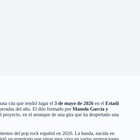
una cita que tendrá lugar el
3 de mayo de 2026
en el
Estadi
speradas del año. El dúo formado por
Manolo García y
l proyecto, en el arranque de una gira que ha despertado una
ientos del pop rock español en 2026. La banda, nacida en
dejó un repertorio que sigue muy vivo en varias generaciones