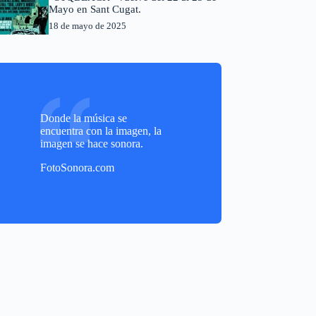
Mayo en Sant Cugat.
18 de mayo de 2025
Donde la música se
encuentra con la imagen, la
imagen se hace sonora.
FotoSonora.com